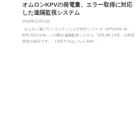
オムロンKPVの発電量、エラー取得に対応
した遠隔監視システム
2018年12月11日
オムロン製パワーコンディショナKPVシリーズ（KPV-A55-J4、
KPV-A55-SJ4）への弊社遠隔監視システム「SOLAR LIVE」の対応
状況の紹介です。 LIVEデモはこちら &nb…