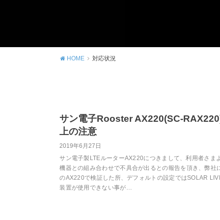
HOME
対応状況
サン電子Rooster AX220(SC-RAX22
上の注意
2019年6月27日
サン電子製LTEルーターAX220につきまして、利用者さま
機器との組み合わせで不具合が出るとの報告を頂き、弊社
のAX220で検証した所、デフォルトの設定ではSOLAR LI
装置が使用できない事が…