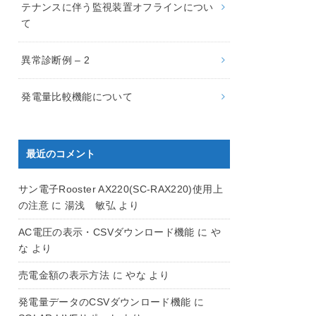
テナンスに伴う監視装置オフラインについ
て
異常診断例 – 2
発電量比較機能について
最近のコメント
サン電子Rooster AX220(SC-RAX220)使用上
の注意
に
湯浅 敏弘
より
AC電圧の表示・CSVダウンロード機能
に
や
な
より
売電金額の表示方法
に
やな
より
発電量データのCSVダウンロード機能
に