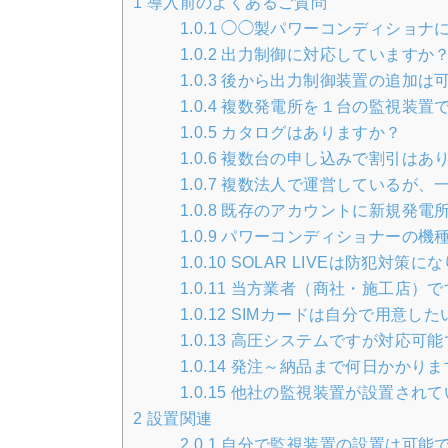
1
導入前のよくあるご質問
1.0.1
◯◯製パワーコンディショナ
1.0.2
出力制御に対応していますか
1.0.3
後から出力制御装置の追加は
1.0.4
複数発電所を１台の監視装置
1.0.5
カタログはありますか？
1.0.6
複数台の申し込みで割引はあ
1.0.7
複数法人で運営しているが、
1.0.8
既存のアカウントに新規発電
1.0.9
パワーコンディショナーの機
1.0.10
SOLAR LIVEは防犯対策に
1.0.11
当方業者（商社・施工店）で
1.0.12
SIMカードは自分で用意した
1.0.13
高圧システムですが対応可能
1.0.14
発注～納品まで何日かかりま
1.0.15
他社の監視装置が設置されている
2
設置関連
2.0.1
自分で監視装置の設置は可能