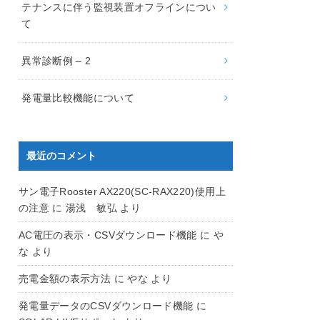
テナンスに伴う監視装置オフラインについ
て
異常診断例 – 2
発電量比較機能について
最近のコメント
サン電子Rooster AX220(SC-RAX220)使用上
の注意
に
湯浅 敏弘
より
AC電圧の表示・CSVダウンロード機能
に
や
な
より
売電金額の表示方法
に
やな
より
発電量データのCSVダウンロード機能
に